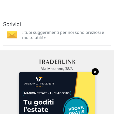
Scrivici
I tuoi suggerimenti per noi sono preziosi e
molto utili! »
Via Macanno, 38/A
×
47923 Rimini
P.IVA 02 452 460 401
Chi siamo
Commenti e segnalazioni
Contattaci