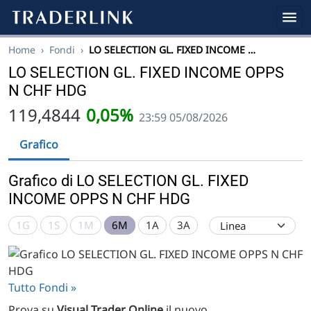
Home
›
Fondi
›
LO SELECTION GL. FIXED INCOME …
LO SELECTION GL. FIXED INCOME OPPS
N CHF HDG
119,4844
0,05%
23:59 05/08/2026
Grafico
Grafico di LO SELECTION GL. FIXED
INCOME OPPS N CHF HDG
1G
1S
1M
6M
1A
3A
Tutto Fondi »
Prova su
Visual Trader Online
il nuovo