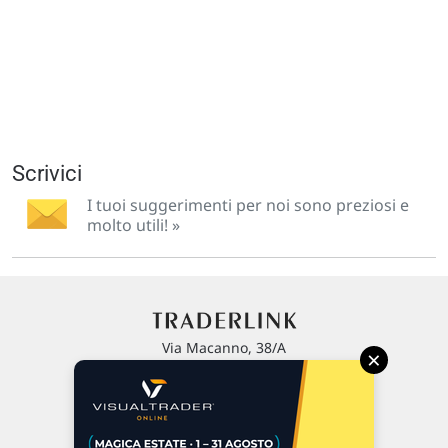
Scrivici
I tuoi suggerimenti per noi sono preziosi e
molto utili! »
Via Macanno, 38/A
×
47923 Rimini
P.IVA 02 452 460 401
Chi siamo