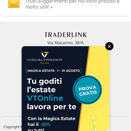
I tuoi suggerimenti per noi sono preziosi e
molto utili! »
Via Macanno, 38/A
×
47923 Rimini
P.IVA 02 452 460 401
Chi siamo
Commenti e segnalazioni
Contattaci
Copyright © 1996-2026 Traderlink Italia s.r.l.