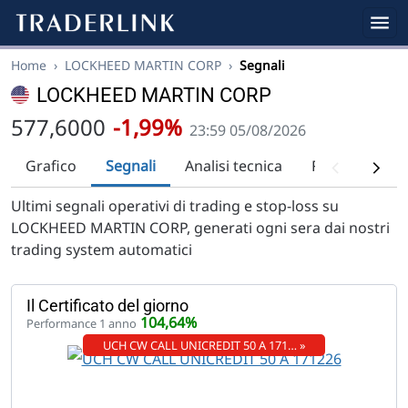
Home
›
LOCKHEED MARTIN CORP
›
Segnali
LOCKHEED MARTIN CORP
577,6000
-1,99%
23:59 05/08/2026
Grafico
Segnali
Analisi tecnica
Raccomandaz
Ultimi segnali operativi di trading e stop-loss su
LOCKHEED MARTIN CORP, generati ogni sera dai nostri
trading system automatici
Il Certificato del giorno
104,64%
Performance 1 anno
UCH CW CALL UNICREDIT 50 A 171… »