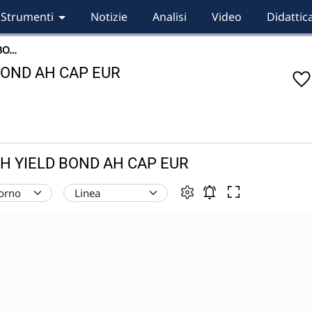
Strumenti
Notizie
Analisi
Video
Didattic
 BO…
BOND AH CAP EUR
IGH YIELD BOND AH CAP EUR