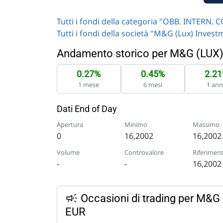
Tutti i fondi della categoria "OBB. INTER
Tutti i fondi della società "M&G (Lux) Inves
Andamento storico per M&G (LU
0.27%
0.45%
2.2
1 mese
6 mesi
1 an
Dati End of Day
Apertura
Minimo
Massimo
0
16,2002
16,2002
Volume
Controvalore
Riferimen
-
-
16,2002
Occasioni di trading per M
EUR