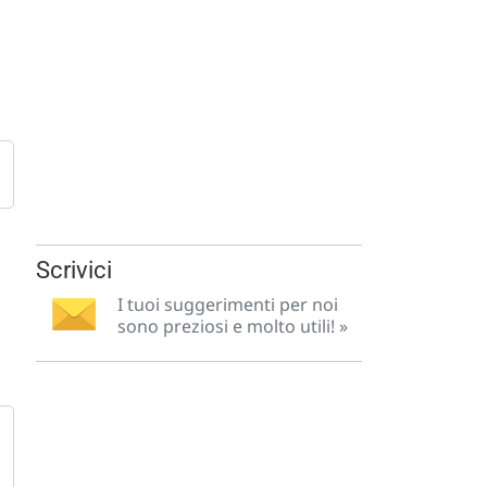
Scrivici
I tuoi suggerimenti per noi
sono preziosi e molto utili! »