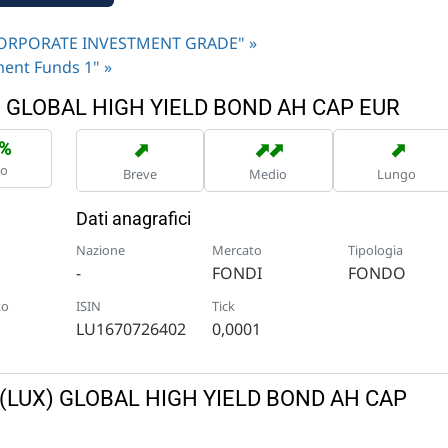
N. CORPORATE INVESTMENT GRADE" »
tment Funds 1" »
X) GLOBAL HIGH YIELD BOND AH CAP EUR
➡
➡
➡
➡
1%
no
Breve
Medio
Lungo
Dati anagrafici
Nazione
Mercato
Tipologia
-
FONDI
FONDO
to
ISIN
Tick
LU1670726402
0,0001
&G (LUX) GLOBAL HIGH YIELD BOND AH CAP