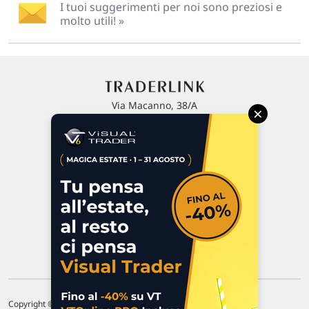
I tuoi suggerimenti per noi sono preziosi e
molto utili! »
Via Macanno, 38/A
×
47923 Rimini
P.IVA 02 452 460 401
Chi siamo
Commenti e segnalazioni
Contattaci
Copyright © 1996-2026 Traderlink Italia s.r.l.