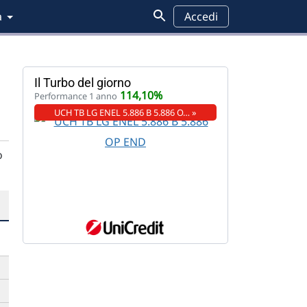
a
Accedi
Il Turbo del giorno
114,10%
Performance 1 anno
UCH TB LG ENEL 5.886 B 5.886 O… »
o