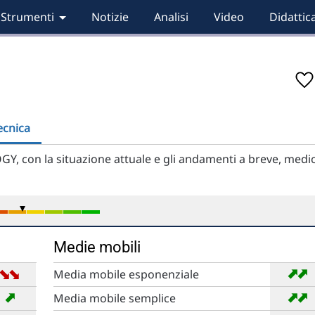
Strumenti
Notizie
Analisi
Video
Didattic
tecnica
Y, con la situazione attuale e gli andamenti a breve, medi
Medie mobili
➡
➡
➡
➡
Media mobile esponenziale
➡
➡
➡
Media mobile semplice