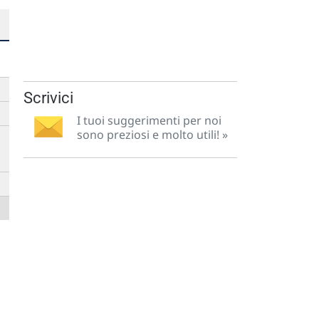
Scrivici
I tuoi suggerimenti per noi
sono preziosi e molto utili! »
➡
➡