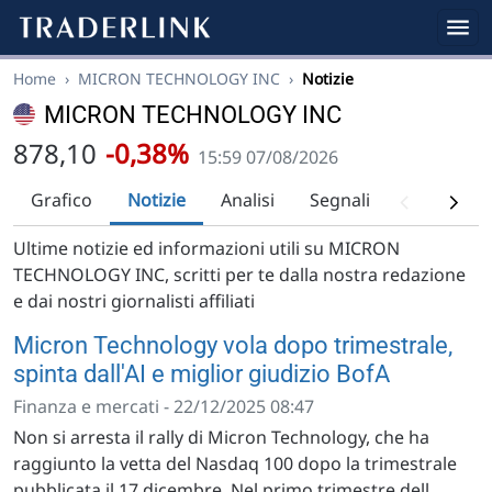
Home
›
MICRON TECHNOLOGY INC
›
Notizie
MICRON TECHNOLOGY INC
878,10
-0,38%
15:59 07/08/2026
Grafico
Notizie
Analisi
Segnali
Analisi tec
Ultime notizie ed informazioni utili su MICRON
TECHNOLOGY INC, scritti per te dalla nostra redazione
e dai nostri giornalisti affiliati
Micron Technology vola dopo trimestrale,
spinta dall'AI e miglior giudizio BofA
Finanza e mercati - 22/12/2025 08:47
Non si arresta il rally di Micron Technology, che ha
raggiunto la vetta del Nasdaq 100 dopo la trimestrale
pubblicata il 17 dicembre. Nel primo trimestre dell...