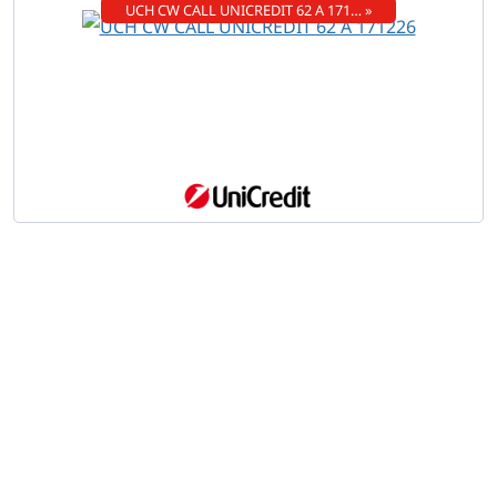
UCH CW CALL UNICREDIT 62 A 171… »