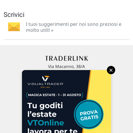
Scrivici
I tuoi suggerimenti per noi sono preziosi e
molto utili! »
Via Macanno, 38/A
×
47923 Rimini
P.IVA 02 452 460 401
Chi siamo
Commenti e segnalazioni
Contattaci