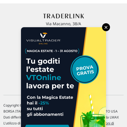
Via Macanno, 38/A
×
47923 Rimini
P.IVA 02 452 460 401
Chi siamo
Commenti e segnalazioni
Contattaci
Copyright © 1996-2026 Traderlink Italia s.r.l.
BORSA ITALIANA Quotazioni di borsa differite di 15 min. / MERCATO USA
Dati differiti di 15 min. (fonte Intrinio) / FOREX Quotazioni fornite da LMAX
L'utilizzo di questo sito implica l'accettazione delle nostre
Condizioni di