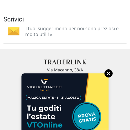
Scrivici
I tuoi suggerimenti per noi sono preziosi e
molto utili! »
Via Macanno, 38/A
×
47923 Rimini
P.IVA 02 452 460 401
Chi siamo
Commenti e segnalazioni
Contattaci