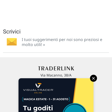
Scrivici
I tuoi suggerimenti per noi sono preziosi e
molto utili! »
Via Macanno, 38/A
×
47923 Rimini
P.IVA 02 452 460 401
Chi siamo
Commenti e segnalazioni