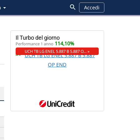
a
Accedi
Il Turbo del giorno
114,10%
Performance 1 anno
UCH TB LG ENEL 5.887 B 5.887 O… »
o