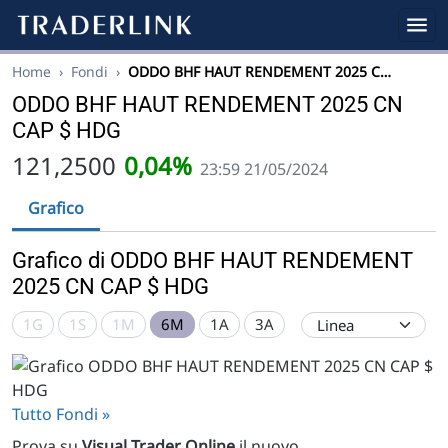
Home
›
Fondi
›
ODDO BHF HAUT RENDEMENT 2025 C…
ODDO BHF HAUT RENDEMENT 2025 CN
CAP $ HDG
121,2500
0,04%
23:59 21/05/2024
Grafico
Grafico di ODDO BHF HAUT RENDEMENT
2025 CN CAP $ HDG
1G
1S
1M
6M
1A
3A
Tutto Fondi »
Prova su
Visual Trader Online
il nuovo