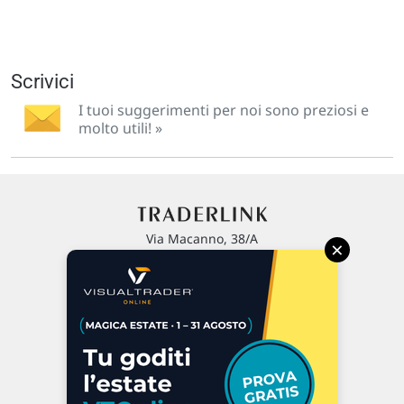
Scrivici
I tuoi suggerimenti per noi sono preziosi e
molto utili! »
Via Macanno, 38/A
×
47923 Rimini
P.IVA 02 452 460 401
Chi siamo
Commenti e segnalazioni
Contattaci