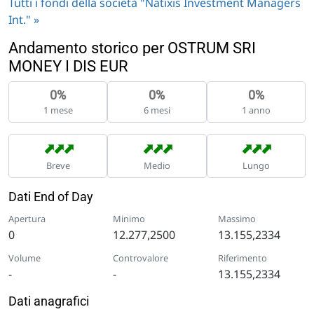
Tutti i fondi della società "Natixis Investment Managers
Int." »
Andamento storico per OSTRUM SRI
MONEY I DIS EUR
0%
0%
0%
1 mese
6 mesi
1 anno
➡
➡
➡
➡
➡
➡
➡
➡
➡
Breve
Medio
Lungo
Dati End of Day
Apertura
Minimo
Massimo
0
12.277,2500
13.155,2334
Volume
Controvalore
Riferimento
-
-
13.155,2334
Dati anagrafici