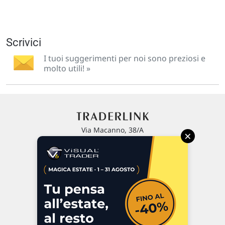
Scrivici
I tuoi suggerimenti per noi sono preziosi e
molto utili! »
Via Macanno, 38/A
×
47923 Rimini
P.IVA 02 452 460 401
Chi siamo
Commenti e segnalazioni
Contattaci