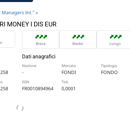
nt Managers Int." »
RI MONEY I DIS EUR
➡
➡
➡
➡
➡
➡
➡
➡
➡
no
Breve
Medio
Lungo
Dati anagrafici
Nazione
Mercato
Tipologia
9258
-
FONDI
FONDO
to
ISIN
Tick
9258
FR0010894964
0,0001