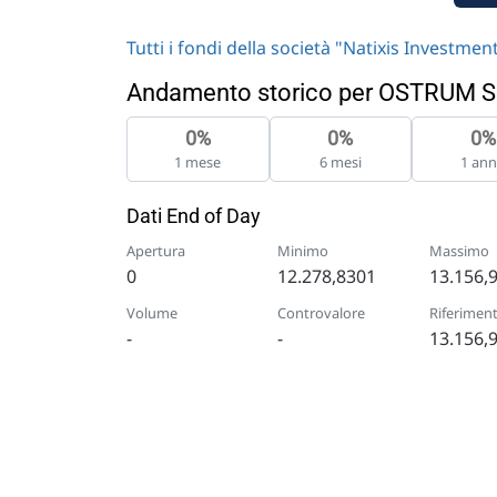
Tutti i fondi della società "Natixis Investme
Andamento storico per OSTRUM S
0%
0%
0%
1 mese
6 mesi
1 an
Dati End of Day
Apertura
Minimo
Massimo
0
12.278,8301
13.156,
Volume
Controvalore
Riferimen
-
-
13.156,