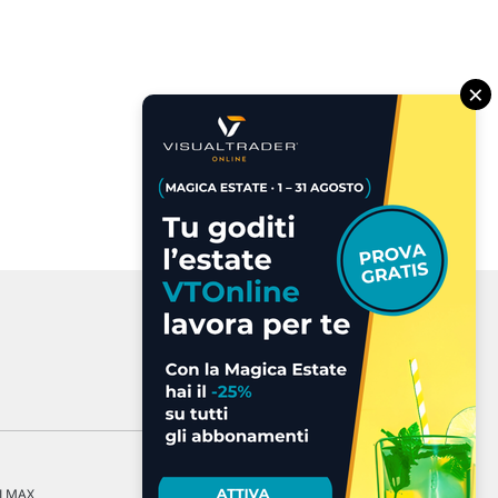
×
a LMAX