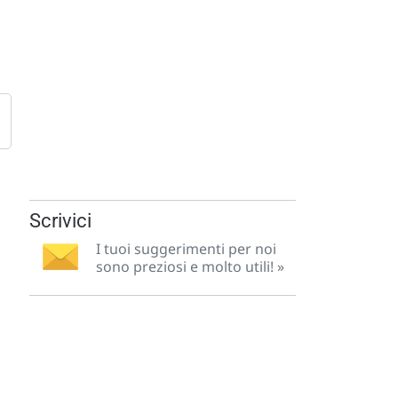
Scrivici
I tuoi suggerimenti per noi
sono preziosi e molto utili! »