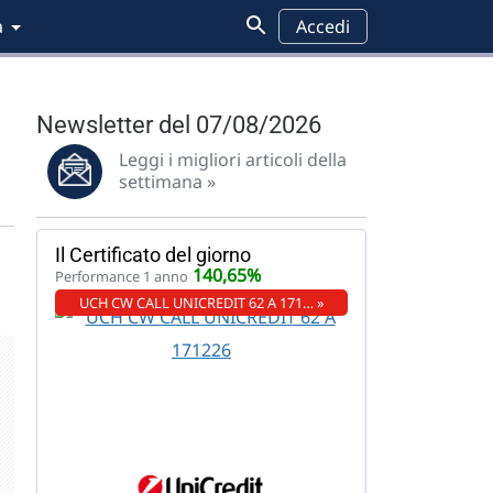
a
Accedi
Newsletter del 07/08/2026
Leggi i migliori articoli della
settimana »
Il Certificato del giorno
140,65%
Performance 1 anno
UCH CW CALL UNICREDIT 62 A 171… »