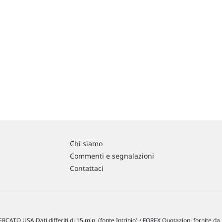
Chi siamo
Commenti e segnalazioni
Contattaci
RCATO USA Dati differiti di 15 min. (fonte Intrinio) / FOREX Quotazioni fornite d