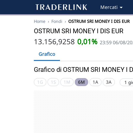
Mercati
Home
›
Fondi
›
OSTRUM SRI MONEY I DIS EUR
OSTRUM SRI MONEY I DIS EUR
13.156,9258
0,01%
23:59 06/08/20
Grafico
Grafico di OSTRUM SRI MONEY I 
1G
1S
1M
6M
1A
3A