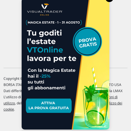
47923 Rimini
P.IVA 02 452 460 401
Chi siamo
Commenti e segnalazioni
Contattaci
Copyright © 1996-2026 Traderlink Italia s.r.l.
BORSA ITALIANA Quotazioni di borsa differite di 15 min. / MERCATO USA
Dati differiti di 15 min. (fonte Intrinio) / FOREX Quotazioni fornite da LMAX
L'utilizzo di questo sito implica l'accettazione delle nostre
Condizioni di
utilizzo
, del
Disclaimer MAR
, delle
Politiche sulla privacy
e dell'
Utilizzo dei
cookie
.