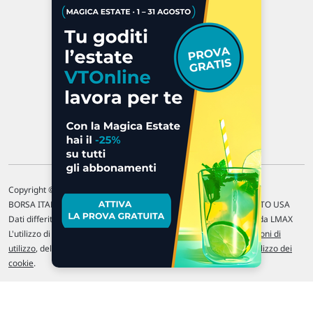
47923 Rimini
P.IVA 02 452 460 401
Chi siamo
Commenti e segnalazioni
Contattaci
Copyright © 1996-2026 Traderlink Italia s.r.l.
BORSA ITALIANA Quotazioni di borsa differite di 15 min. / MERCATO USA
Dati differiti di 15 min. (fonte Intrinio) / FOREX Quotazioni fornite da LMAX
L'utilizzo di questo sito implica l'accettazione delle nostre
Condizioni di
utilizzo
, del
Disclaimer MAR
, delle
Politiche sulla privacy
e dell'
Utilizzo dei
cookie
.