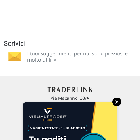
Scrivici
I tuoi suggerimenti per noi sono preziosi e
molto utili! »
Via Macanno, 38/A
×
47923 Rimini
P.IVA 02 452 460 401
Chi siamo
Commenti e segnalazioni