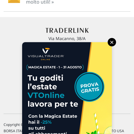
molto utili! »
Via Macanno, 38/A
×
47923 Rimini
P.IVA 02 452 460 401
Chi siamo
Commenti e segnalazioni
Contattaci
Copyright © 1996-2026 Traderlink Italia s.r.l.
BORSA ITALIANA Quotazioni di borsa differite di 15 min. / MERCATO USA