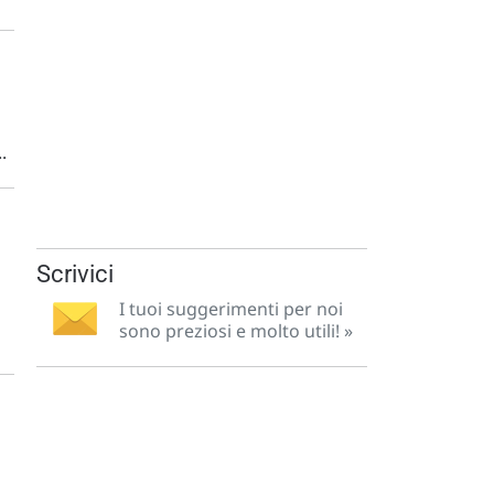
.
Scrivici
I tuoi suggerimenti per noi
sono preziosi e molto utili! »