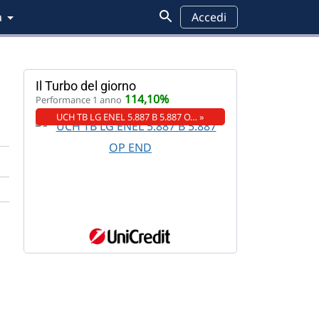
a
Accedi
Il Turbo del giorno
114,10%
Performance 1 anno
UCH TB LG ENEL 5.887 B 5.887 O… »