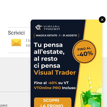
×
Scrivici
I tuoi suggerimenti per noi
sono preziosi e molto utili! »
a LMAX