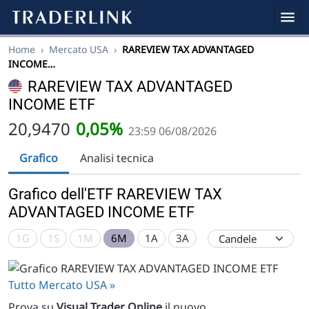
Home
›
Mercato USA
›
RAREVIEW TAX ADVANTAGED
INCOME…
RAREVIEW TAX ADVANTAGED
INCOME ETF
20,9470
0,05%
23:59 06/08/2026
Grafico
Analisi tecnica
Grafico dell'ETF RAREVIEW TAX
ADVANTAGED INCOME ETF
1G
1S
1M
6M
1A
3A
Tutto Mercato USA »
Prova su
Visual Trader Online
il nuovo