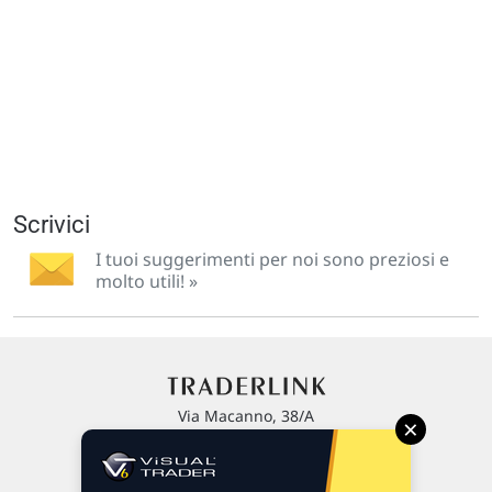
Scrivici
I tuoi suggerimenti per noi sono preziosi e
molto utili! »
Via Macanno, 38/A
×
47923 Rimini
P.IVA 02 452 460 401