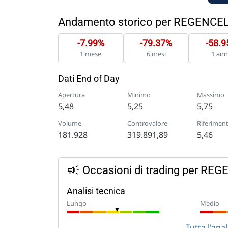
Andamento storico per REGENCE
-7.99%
-79.37%
-58.
1 mese
6 mesi
1 an
Dati End of Day
Apertura
Minimo
Massimo
5,48
5,25
5,75
Volume
Controvalore
Riferimen
181.928
319.891,89
5,46
Occasioni di trading per R
Analisi tecnica
Lungo
Medio
Tutta l'an