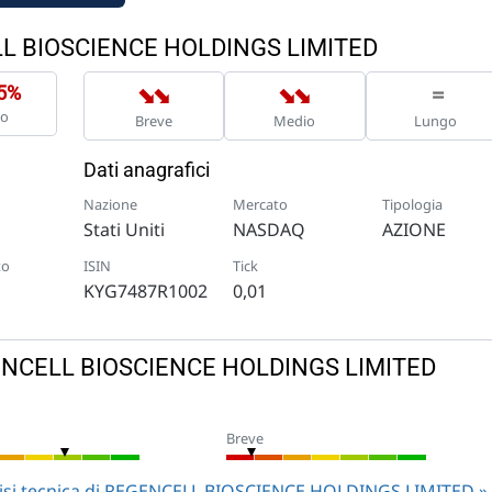
LL BIOSCIENCE HOLDINGS LIMITED
➡
➡
➡
➡
=
95%
no
Breve
Medio
Lungo
Dati anagrafici
Nazione
Mercato
Tipologia
Stati Uniti
NASDAQ
AZIONE
to
ISIN
Tick
KYG7487R1002
0,01
EGENCELL BIOSCIENCE HOLDINGS LIMITED
Breve
alisi tecnica di REGENCELL BIOSCIENCE HOLDINGS LIMITED