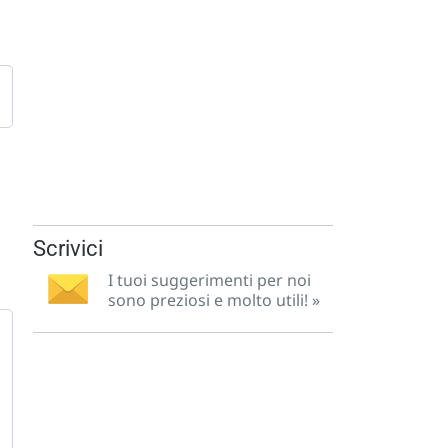
Scrivici
I tuoi suggerimenti per noi
sono preziosi e molto utili! »