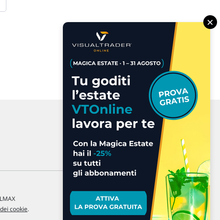
×
a LMAX
 dei cookie
.