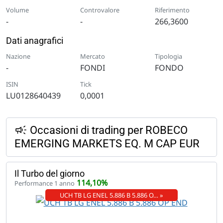
Volume
Controvalore
Riferimento
-
-
266,3600
Dati anagrafici
Nazione
Mercato
Tipologia
-
FONDI
FONDO
ISIN
Tick
LU0128640439
0,0001
Occasioni di trading per ROBECO
EMERGING MARKETS EQ. M CAP EUR
Il Turbo del giorno
114,10%
Performance 1 anno
UCH TB LG ENEL 5.886 B 5.886 O… »