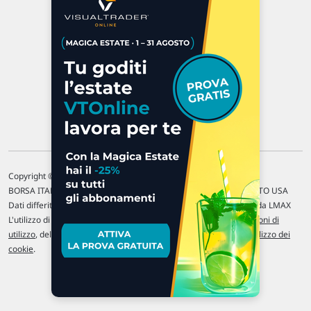
P.IVA 02 452 460 401
Chi siamo
Commenti e segnalazioni
Contattaci
Copyright © 1996-2026 Traderlink Italia s.r.l.
BORSA ITALIANA Quotazioni di borsa differite di 15 min. / MERCATO USA
Dati differiti di 15 min. (fonte Intrinio) / FOREX Quotazioni fornite da LMAX
L'utilizzo di questo sito implica l'accettazione delle nostre
Condizioni di
utilizzo
, del
Disclaimer MAR
, delle
Politiche sulla privacy
e dell'
Utilizzo dei
cookie
.