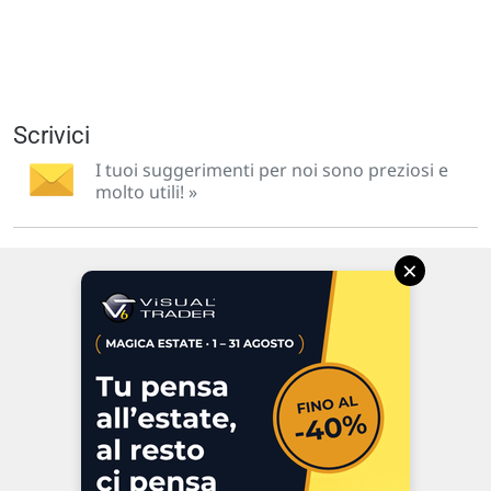
Scrivici
I tuoi suggerimenti per noi sono preziosi e
molto utili! »
×
Via Macanno, 38/A
47923 Rimini
P.IVA 02 452 460 401
Chi siamo
Commenti e segnalazioni