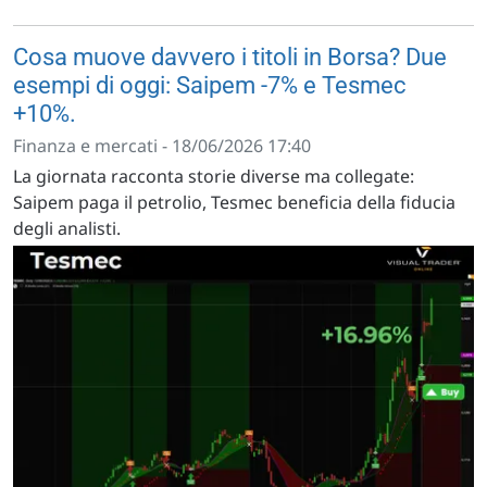
Cosa muove davvero i titoli in Borsa? Due
esempi di oggi: Saipem -7% e Tesmec
+10%.
Finanza e mercati - 18/06/2026 17:40
La giornata racconta storie diverse ma collegate:
Saipem paga il petrolio, Tesmec beneficia della fiducia
degli analisti.