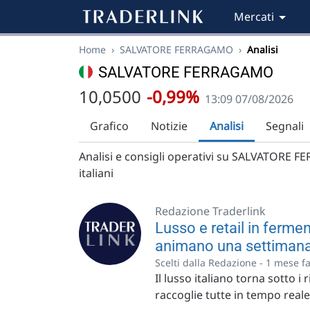
Mercati
Home
›
SALVATORE FERRAGAMO
›
Analisi
SALVATORE FERRAGAMO
10,0500
-0,99%
13:09 07/08/2026
Grafico
Notizie
Analisi
Segnali
Analisi e consigli operativi su SALVATORE FE
italiani
Redazione Traderlink
Lusso e retail in ferm
animano una settimana 
Scelti dalla Redazione -
1 mese f
Il lusso italiano torna sotto i 
raccoglie tutte in tempo reale