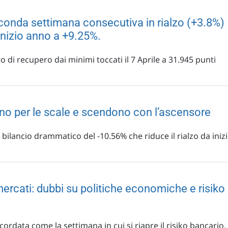
econda settimana consecutiva in rialzo (+3.8%)
 inizio anno a +9.25%.
 di recupero dai minimi toccati il 7 Aprile a 31.945 punti
ono per le scale e scendono con l’ascensore
bilancio drammatico del -10.56% che riduce il rialzo da iniz
mercati: dubbi su politiche economiche e risiko
icordata come la settimana in cui si riapre il risiko bancario,