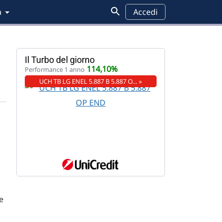
a
Accedi
Il Turbo del giorno
114,10%
Performance 1 anno
UCH TB LG ENEL 5.887 B 5.887 O… »
le