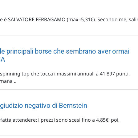
guire è SALVATORE FERRAGAMO (max=5,31€). Secondo me, sali
lle principali borse che sembrano aver ormai
SA
 spinning top che tocca i massimi annuali a 41.897 punti.
imana ..
giudizio negativo di Bernstein
 fatta attendere: i prezzi sono scesi fino a 4,85€; poi,