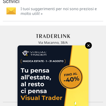
Scrivici
I tuoi suggerimenti per noi sono preziosi e
molto utili! »
Via Macanno, 38/A
×
47923 Rimini
P.IVA 02 452 460 401
Chi siamo
Commenti e segnalazioni
Contattaci