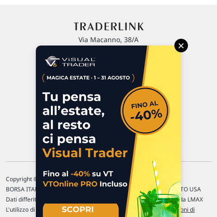
Via Macanno, 38/A
×
47923 Rimini
P.IVA 02 452 460 401
Chi siamo
Commenti e segnalazioni
Contattaci
Copyright © 1996-2026 Traderlink Italia s.r.l.
BORSA ITALIANA Quotazioni di borsa differite di 15 min. / MERCATO USA
Dati differiti di 15 min. (fonte Intrinio) / FOREX Quotazioni fornite da LMAX
L'utilizzo di questo sito implica l'accettazione delle nostre
Condizioni di