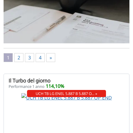
1
2
3
4
»
Il Turbo del giorno
114,10%
Performance 1 anno
UCH TB LG ENEL 5.887 B 5.887 O… »