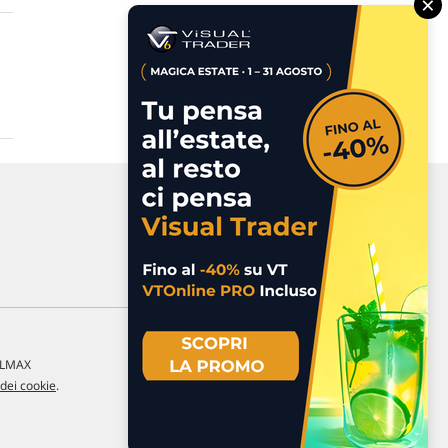
×
a LMAX
 dei cookie
.