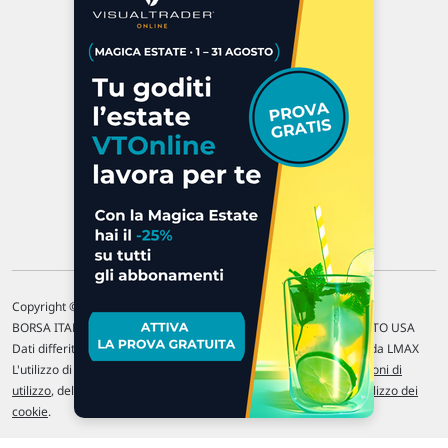
Via Macanno, 38/A
47923 Rimini
P.IVA 02 452 460 401
Chi siamo
Commenti e segnalazioni
Contattaci
Copyright © 1996-2026 Traderlink Italia s.r.l.
BORSA ITALIANA Quotazioni di borsa differite di 15 min. / MERCATO USA
Dati differiti di 15 min. (fonte Intrinio) / FOREX Quotazioni fornite da LMAX
L'utilizzo di questo sito implica l'accettazione delle nostre
Condizioni di
utilizzo
, del
Disclaimer MAR
, delle
Politiche sulla privacy
e dell'
Utilizzo dei
cookie
.