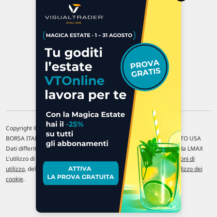
P.IVA 02 452 460 401
Chi siamo
Commenti e segnalazioni
Contattaci
Copyright © 1996-2026 Traderlink Italia s.r.l.
BORSA ITALIANA Quotazioni di borsa differite di 15 min. / MERCATO USA
Dati differiti di 15 min. (fonte Intrinio) / FOREX Quotazioni fornite da LMAX
L'utilizzo di questo sito implica l'accettazione delle nostre
Condizioni di
utilizzo
, del
Disclaimer MAR
, delle
Politiche sulla privacy
e dell'
Utilizzo dei
cookie
.