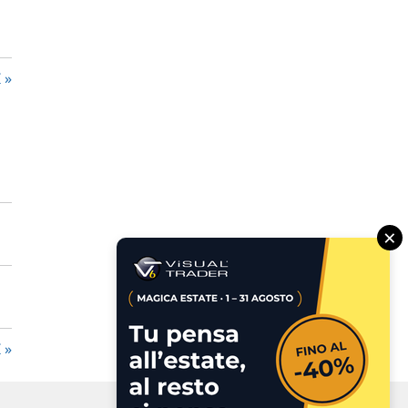
I
×
I