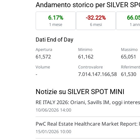
Andamento storico per SILVER SP
6.17%
-32.22%
66.0
1 mese
6 mesi
1 an
Dati End of Day
Apertura
Minimo
Massimo
61,572
61,162
65,051
Volume
Controvalore
Riferimen
-
7.014.147.166,58
61,530
Notizie su SILVER SPOT MINI
RE ITALY 2026: Oriani, Savills IM, oggi inter
Milano Finanza)
10/06/2026 14:00
PwC Real Estate Healthcare Market Report: 
15/01/2026 10:00