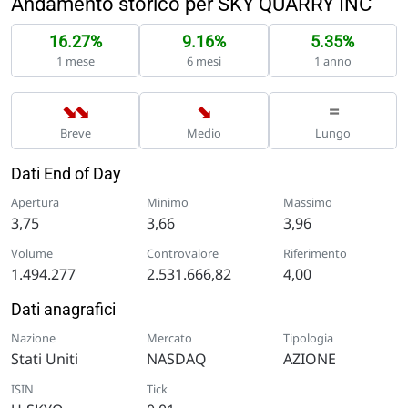
Andamento storico per SKY QUARRY INC
16.27%
9.16%
5.35%
1 mese
6 mesi
1 anno
➡
➡
➡
=
Breve
Medio
Lungo
Dati End of Day
Apertura
Minimo
Massimo
3,75
3,66
3,96
Volume
Controvalore
Riferimento
1.494.277
2.531.666,82
4,00
Dati anagrafici
Nazione
Mercato
Tipologia
Stati Uniti
NASDAQ
AZIONE
ISIN
Tick