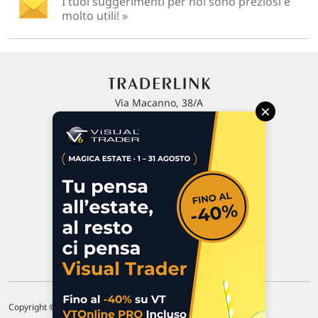
I tuoi suggerimenti per noi sono preziosi e
molto utili! »
Via Macanno, 38/A
×
47923 Rimini
P.IVA 02 452 460 401
Chi siamo
Commenti e segnalazioni
Contattaci
Copyright © 1996-2026 Traderlink Italia s.r.l.