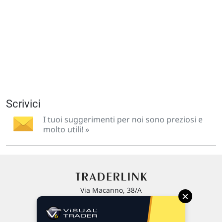
Scrivici
I tuoi suggerimenti per noi sono preziosi e
molto utili! »
Via Macanno, 38/A
×
47923 Rimini
P.IVA 02 452 460 401