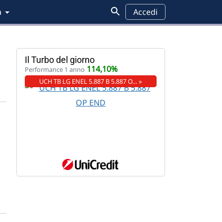
a
Accedi
Il Turbo del giorno
114,10%
Performance 1 anno
UCH TB LG ENEL 5.887 B 5.887 O… »