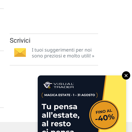
Scrivici
I tuoi suggerimenti per noi
sono preziosi e molto utili! »
o
×