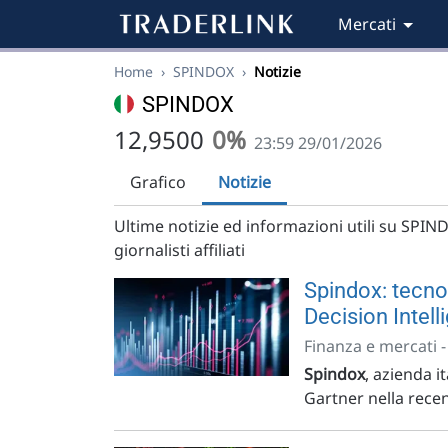
Mercati
Home
›
SPINDOX
›
Notizie
SPINDOX
12,9500
0%
23:59 29/01/2026
Grafico
Notizie
Ultime notizie ed informazioni utili su SPIND
giornalisti affiliati
Spindox: tecno
Decision Intell
Finanza e mercati 
Spindox
, azienda i
Gartner nella recen