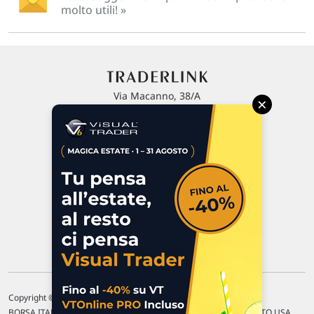
molto utili! »
Via Macanno, 38/A
×
47923 Rimini
P.IVA 02 452 460 401
Chi siamo
Commenti e segnalazioni
Contattaci
Copyright © 1996-2026 Traderlink Italia s.r.l.
BORSA ITALIANA Quotazioni di borsa differite di 15 min. / MERCATO USA