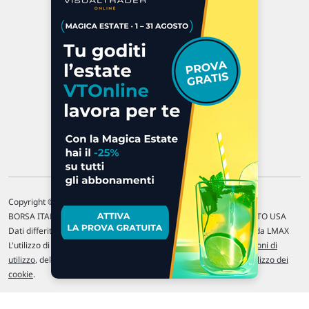
Via Macanno, 38/A
47923 Rimini
P.IVA 02 452 460 401
Chi siamo
Commenti e segnalazioni
Contattaci
Copyright © 1996-2026 Traderlink Italia s.r.l.
BORSA ITALIANA Quotazioni di borsa differite di 15 min. / MERCATO USA
Dati differiti di 15 min. (fonte Intrinio) / FOREX Quotazioni fornite da LMAX
L'utilizzo di questo sito implica l'accettazione delle nostre
Condizioni di
utilizzo
, del
Disclaimer MAR
, delle
Politiche sulla privacy
e dell'
Utilizzo dei
cookie
.