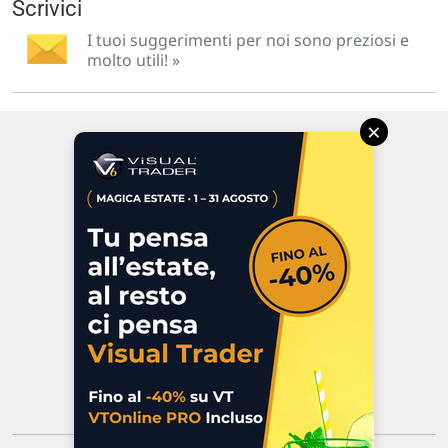
Scrivici
I tuoi suggerimenti per noi sono preziosi e
molto utili! »
×
Via Macanno, 38/A
47923 Rimini
P.IVA 02 452 460 401
Chi siamo
Commenti e segnalazioni
Contattaci