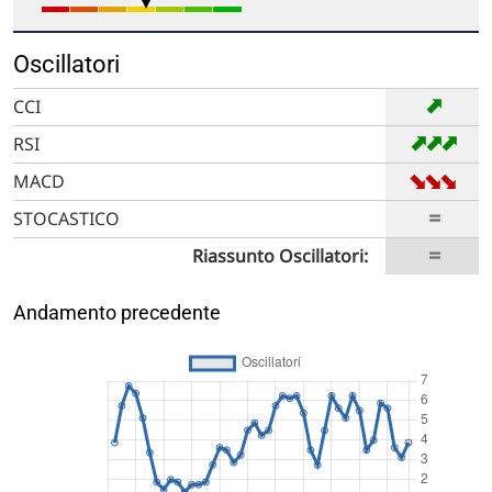
Oscillatori
➡
CCI
➡
➡
➡
RSI
➡
➡
➡
MACD
=
STOCASTICO
=
Riassunto Oscillatori:
Andamento precedente