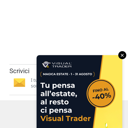
×
Scrivici
I tuoi suggerimenti per noi
sono preziosi e molto utili! »