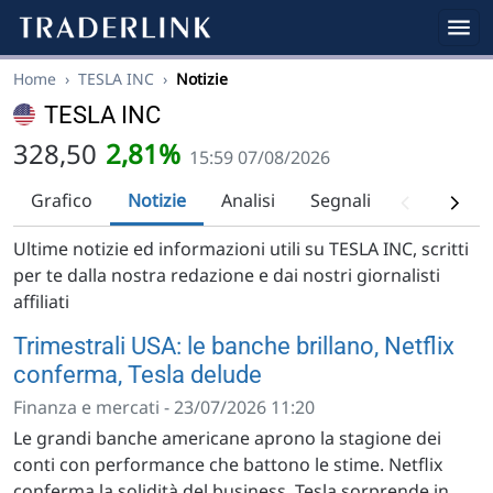
Home
›
TESLA INC
›
Notizie
TESLA INC
328,50
2,81%
15:59 07/08/2026
Grafico
Notizie
Analisi
Segnali
Analisi tec
Ultime notizie ed informazioni utili su TESLA INC, scritti
per te dalla nostra redazione e dai nostri giornalisti
affiliati
Trimestrali USA: le banche brillano, Netflix
conferma, Tesla delude
Finanza e mercati - 23/07/2026 11:20
Le grandi banche americane aprono la stagione dei
conti con performance che battono le stime. Netflix
conferma la solidità del business. Tesla sorprende in