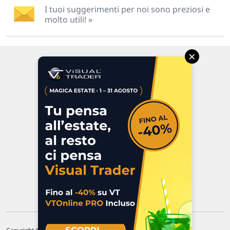
I tuoi suggerimenti per noi sono preziosi e
molto utili! »
×
Via Macanno, 38/A
47923 Rimini
P.IVA 02 452 460 401
Chi siamo
Commenti e segnalazioni
Contattaci