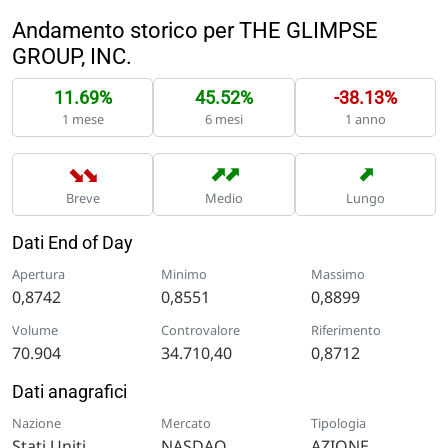
Andamento storico per THE GLIMPSE
GROUP, INC.
11.69%
45.52%
-38.13%
1 mese
6 mesi
1 anno
➡
➡
➡
➡
➡
Breve
Medio
Lungo
Dati End of Day
Apertura
Minimo
Massimo
0,8742
0,8551
0,8899
Volume
Controvalore
Riferimento
70.904
34.710,40
0,8712
Dati anagrafici
Nazione
Mercato
Tipologia
Stati Uniti
NASDAQ
AZIONE