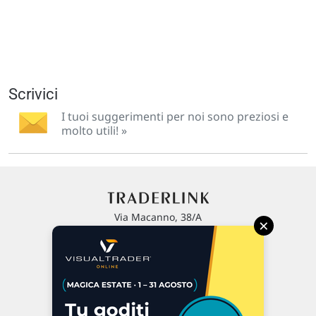
Scrivici
I tuoi suggerimenti per noi sono preziosi e
molto utili! »
Via Macanno, 38/A
×
47923 Rimini
P.IVA 02 452 460 401
Chi siamo
Commenti e segnalazioni