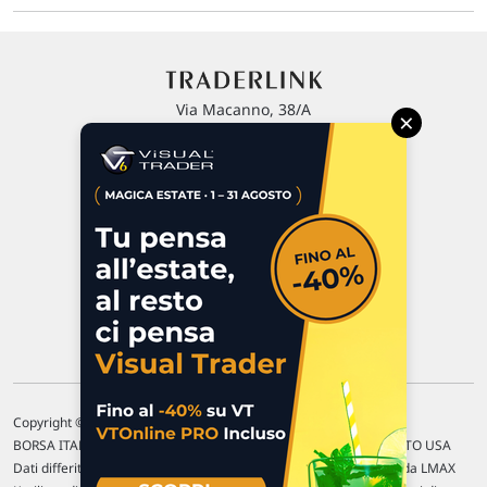
Via Macanno, 38/A
×
47923 Rimini
P.IVA 02 452 460 401
Chi siamo
Commenti e segnalazioni
Contattaci
Copyright © 1996-2026 Traderlink Italia s.r.l.
BORSA ITALIANA Quotazioni di borsa differite di 15 min. / MERCATO USA
Dati differiti di 15 min. (fonte Intrinio) / FOREX Quotazioni fornite da LMAX