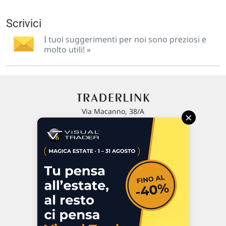
Scrivici
I tuoi suggerimenti per noi sono preziosi e
molto utili! »
Via Macanno, 38/A
×
47923 Rimini
P.IVA 02 452 460 401
Chi siamo
Commenti e segnalazioni
Contattaci