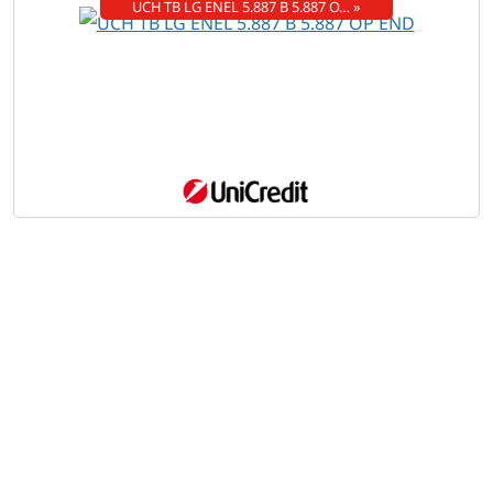
UCH TB LG ENEL 5.887 B 5.887 O… »