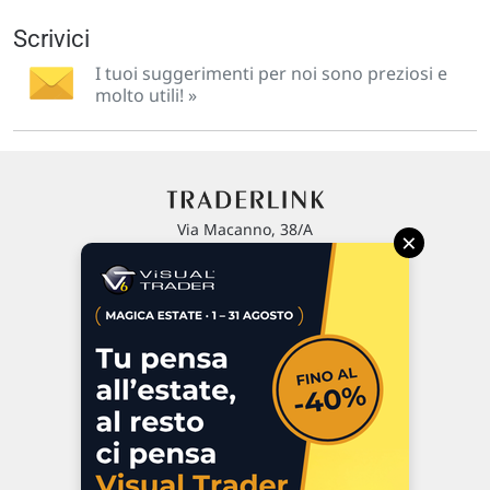
Scrivici
I tuoi suggerimenti per noi sono preziosi e
molto utili! »
Via Macanno, 38/A
×
47923 Rimini
P.IVA 02 452 460 401
Chi siamo
Commenti e segnalazioni
Contattaci