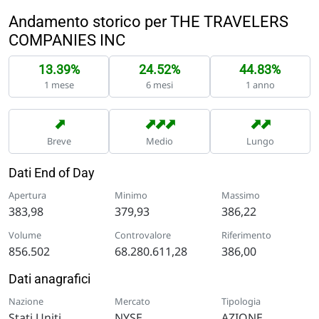
Andamento storico per THE TRAVELERS
COMPANIES INC
13.39%
24.52%
44.83%
1 mese
6 mesi
1 anno
➡
➡
➡
➡
➡
➡
Breve
Medio
Lungo
Dati End of Day
Apertura
Minimo
Massimo
383,98
379,93
386,22
Volume
Controvalore
Riferimento
856.502
68.280.611,28
386,00
Dati anagrafici
Nazione
Mercato
Tipologia
Stati Uniti
NYSE
AZIONE