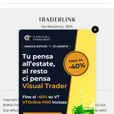
Via Macanno, 38/A
×
47923 Rimini
P.IVA 02 452 460 401
Chi siamo
Commenti e segnalazioni
Contattaci
Copyright © 1996-2026 Traderlink Italia s.r.l.
BORSA ITALIANA Quotazioni di borsa differite di 15 min. / MERCATO USA
Dati differiti di 15 min. (fonte Intrinio) / FOREX Quotazioni fornite da LMAX