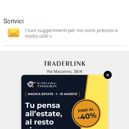
Scrivici
I tuoi suggerimenti per noi sono preziosi e
molto utili! »
Via Macanno, 38/A
×
47923 Rimini
P.IVA 02 452 460 401
Chi siamo
Commenti e segnalazioni
Contattaci