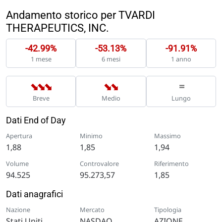
Andamento storico per TVARDI
THERAPEUTICS, INC.
-42.99%
-53.13%
-91.91%
1 mese
6 mesi
1 anno
➡
➡
➡
➡
➡
=
Breve
Medio
Lungo
Dati End of Day
Apertura
Minimo
Massimo
1,88
1,85
1,94
Volume
Controvalore
Riferimento
94.525
95.273,57
1,85
Dati anagrafici
Nazione
Mercato
Tipologia
Stati Uniti
NASDAQ
AZIONE