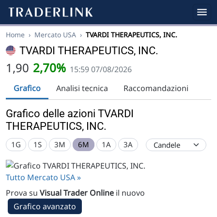
Home
›
Mercato USA
›
TVARDI THERAPEUTICS, INC.
TVARDI THERAPEUTICS, INC.
1,90
2,70%
15:59 07/08/2026
Grafico
Analisi tecnica
Raccomandazioni
Grafico delle azioni TVARDI
THERAPEUTICS, INC.
1G
1S
3M
6M
1A
3A
Tutto Mercato USA »
Prova su
Visual Trader Online
il nuovo
Grafico avanzato