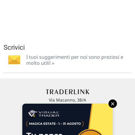
Scrivici
I tuoi suggerimenti per noi sono preziosi e
molto utili! »
Via Macanno, 38/A
×
47923 Rimini
P.IVA 02 452 460 401
Chi siamo