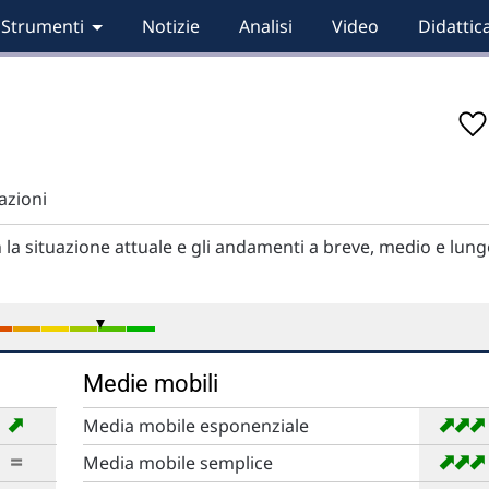
Strumenti
Notizie
Analisi
Video
Didattic
zioni
 la situazione attuale e gli andamenti a breve, medio e lun
Medie mobili
➡
➡
➡
Media mobile esponenziale
➡
➡
=
Media mobile semplice