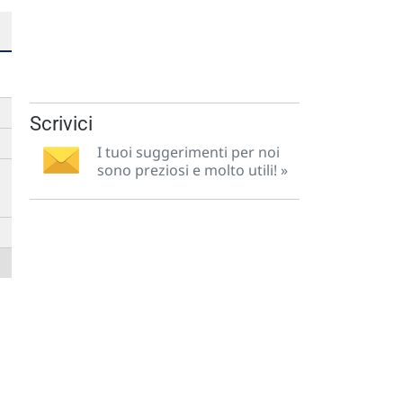
➡
Scrivici
➡
I tuoi suggerimenti per noi
sono preziosi e molto utili! »
➡