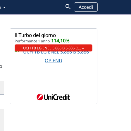
a
Accedi
Il Turbo del giorno
114,10%
Performance 1 anno
UCH TB LG ENEL 5.886 B 5.886 O… »
go
➡
➡