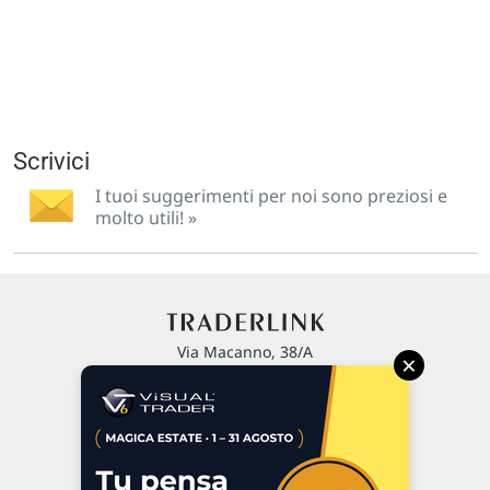
Scrivici
I tuoi suggerimenti per noi sono preziosi e
molto utili! »
Via Macanno, 38/A
×
47923 Rimini
P.IVA 02 452 460 401
Chi siamo