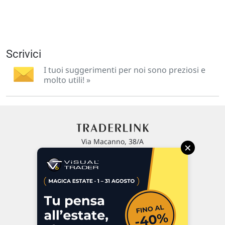
Scrivici
I tuoi suggerimenti per noi sono preziosi e
molto utili! »
Via Macanno, 38/A
×
47923 Rimini
P.IVA 02 452 460 401
Chi siamo
Commenti e segnalazioni
Contattaci