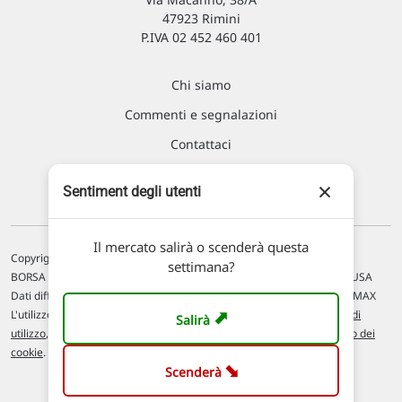
47923 Rimini
P.IVA 02 452 460 401
Chi siamo
Commenti e segnalazioni
Contattaci
×
Sentiment degli utenti
Il mercato salirà o scenderà questa
Copyright © 1996-2026 Traderlink Italia s.r.l.
settimana?
BORSA ITALIANA Quotazioni di borsa differite di 15 min. / MERCATO USA
Dati differiti di 15 min. (fonte Intrinio) / FOREX Quotazioni fornite da LMAX
➡
L'utilizzo di questo sito implica l'accettazione delle nostre
Condizioni di
Salirà
utilizzo
, del
Disclaimer MAR
, delle
Politiche sulla privacy
e dell'
Utilizzo dei
cookie
.
➡
Scenderà