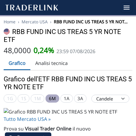
Home
›
Mercato USA
›
RBB FUND INC US TREAS 5 YR NOT…
RBB FUND INC US TREAS 5 YR NOTE
ETF
48,0000
0,24%
23:59 07/08/2026
Grafico
Analisi tecnica
Grafico dell'ETF RBB FUND INC US TREAS 5
YR NOTE ETF
1G
1S
1M
6M
1A
3A
Tutto Mercato USA »
Prova su
Visual Trader Online
il nuovo